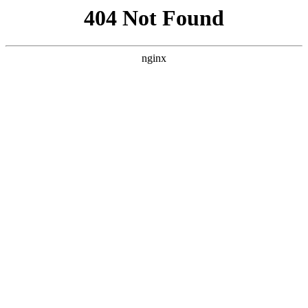
首页
nba
英超
意甲
法甲
德甲
西甲
欧冠
关于pg模拟器
首页
西甲
正文
pg模拟器下载-林良锋：“足球史梦之队”贻笑大
方，当球迷是瞎子吧？
xiaoqiao
西甲
2026-04-28
121
0
体坛周报全媒体记者 林良锋 听说了吧？那个“梦幻
阵容”。 你以为出过一回洋相，会让法国人收敛一
点。他们又搞了一个大项目，评选史上最佳11
人。和一年半之前评选“史上50大名帅”一样，《法
国足球》这次评“史上梦幻阵容”的110人候选名
单，槽点之多，让人沮丧之余，哑然失笑。你很难