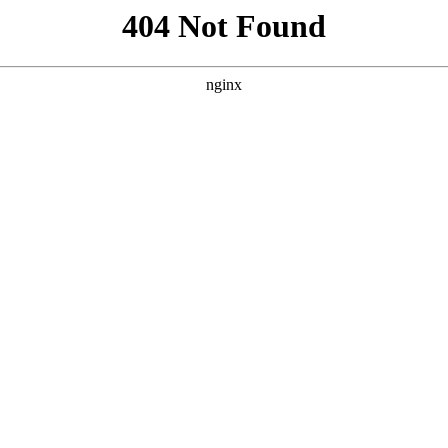
西甲
欧冠
关于我们
后赛取消分区有利有弊 湖人成最大赢
0
N著名记者布莱恩·文霍斯特最新的报道，NBA计划在可能重启赛季中跳过常
后赛中取消东西部的划分，按照东西部前16的排名进行对阵，从而决出最
6支球队参加的季后赛。”文霍斯特解释说，“如果是这种情况，这就为亚当·
赛按...