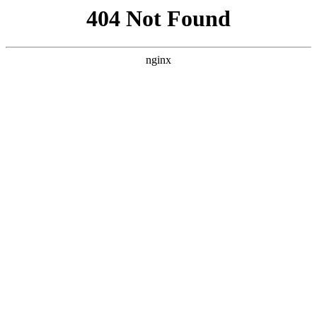
首页
nba
英超
意甲
法甲
德甲
西甲
欧冠
关于pg模拟器
首页
法甲
正文
pg模拟器免费-巴博萨夫妇同时确诊新冠 女儿提
前出生未被感染
xiaoqiao
法甲
2026-05-12
150
0
体坛周报全媒体记者 赵伟仑 在巴博萨心中，2020
年是非常重要的一个年份。这位在NBA效力了14
年的老将，憧憬着今年能与巴西男篮一同站在东京
奥运会的舞台上，在37岁的高龄第三次征战奥运
会。但由于新冠肺炎疫情的爆发，东京奥运会被迫
推迟。与其他人一样，巴博萨不得不修改自己的愿