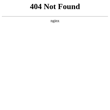
首页
nba
英超
意甲
法甲
德甲
西甲
欧冠
关于pg模拟器
首页
英超
正文
pg模拟器官网-兰帕德：马圭尔应该被罚下 VAR
不该取消祖马进球
xiaoqiao
英超
2026-06-05
112
0
体坛周报全媒体记者 常山 切尔西主场0比2负于曼
联，VAR3次判罚均不利于蓝军，上半场比分还是
0比0时，马圭尔疑似蹬踏巴舒亚伊，VAR认定不
是红牌动作。下半场，替补祖马和吉鲁进球均被
VAR推翻。兰帕德赛后认为马圭尔应该被罚下，祖
马进球也应该判为有效。 切尔西成为第2支单场英