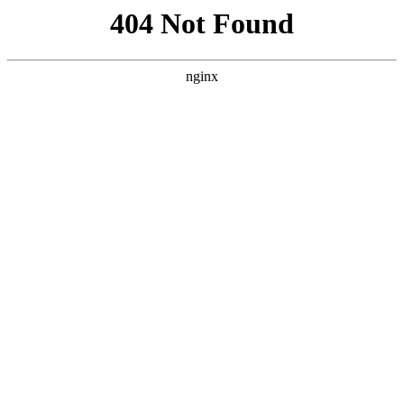
首页
nba
英超
意甲
法甲
德甲
西甲
欧冠
关于pg模拟器
首页
意甲
正文
pg模拟器免费-黄蜂18记三分双杀大胜灰熊 三
球29+7三分米勒22+5三分
xiaoqiao
意甲
2026-06-05
144
0
北京时间3月22日，NBA常规赛黄蜂主场对阵灰
熊，其中灰熊是背靠背第二场。黄蜂在三球与米勒
出色表现引领下，一边倒压制灰熊不断扩大领先优
势提前锁定胜局，最终黄蜂124-101赛季双杀灰熊
收获3连胜，灰熊遭遇2连败。数据统计黄蜂：三
球29分3板4助3断、米勒22分5板3助、布里奇斯