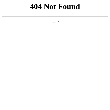
首页
nba
英超
意甲
法甲
德甲
西甲
欧冠
关于pg模拟器
首页
英超
正文
pg模拟器免费-拓媒：开拓者无法指望瀚森下赛
季场均打24分钟 他们需要补强中锋
xiaoqiao
英超
2026-05-10
145
0