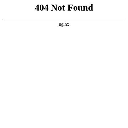
首页
nba
英超
意甲
法甲
德甲
西甲
欧冠
关于pg模拟器
首页
意甲
正文
pg模拟器下载-三双王反而拖后腿！富兰克林首
秀梦游 山西三连败
xiaoqiao
意甲
2026-04-28
160
0
体坛周报全媒体记者 孔德昕 两连败的山西男篮可
算盼来了他们的强力外援贾马尔·富兰克林，可让
他们没想到的是，昔日三双王在漫长的隔离生活后
也无法立刻进入状态，反而帮了倒忙。 今日一
战，山西男篮面对全华班深圳，由于受到外援4节
2人次的限制，山西选择在上半场以全华班应战。