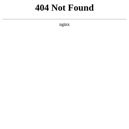
首页
nba
英超
意甲
法甲
德甲
西甲
欧冠
关于pg模拟器
首页
英超
正文
pg模拟器app-【早报】39岁的伊布，依然是上
帝最好的年纪...
xiaoqiao
英超
2026-04-28
128
0
体坛周报全媒体原创 【意甲】AC米兰 3-3 罗马 焦
点进球：伊布梅开二度！ 北京时间10月27日凌晨
3:45，2020-2021赛季意甲联赛第5轮一场焦点战
打响，AC米兰坐镇主场迎战罗马。上半时比赛伊
布闪击为米兰取得梦幻开局，哲科利用塔塔鲁萨努
出击失误扳平比分。下半时比赛萨勒马科尔斯破